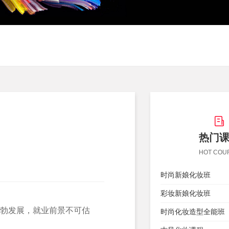
热门
HOT COU
时尚新娘化妆班
彩妆新娘化妆班
勃发展，就业前景不可估
时尚化妆造型全能班