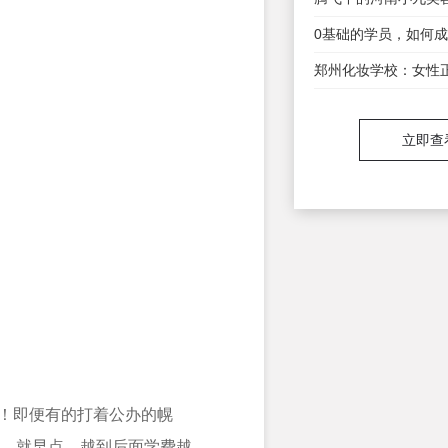
立即查
有！即便有的打着公办的幌
，就早点，越到后面学费越