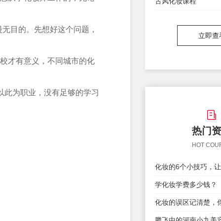
古风化妆课程
漫无目的。先想好这个问题，
立即查
校才有意义，不同城市的化
以此为职业，没有足够的学习
热门
HOT COU
学化妆学费多少钱？
腾飞中的河南小九美